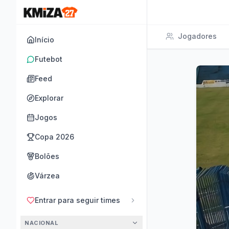
Jogadores
Início
Futebot
Feed
Explorar
Jogos
Copa 2026
Bolões
Várzea
Entrar para seguir times
NACIONAL