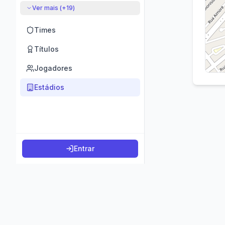
Ver mais (+
19
)
Times
Títulos
Jogadores
Estádios
Entrar