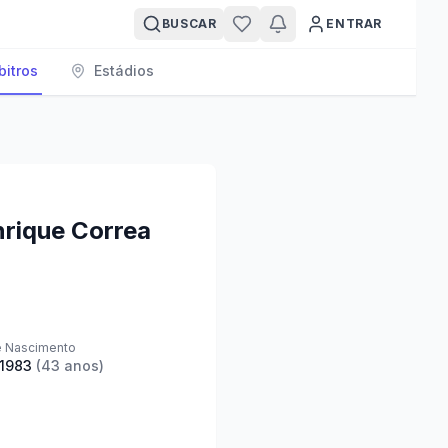
BUSCAR
ENTRAR
bitros
Estádios
nrique Correa
e Nascimento
/1983
(
43
anos)