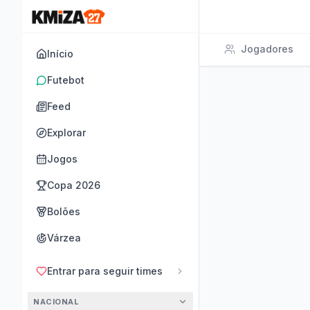
Jogadores
Início
Futebot
Feed
Explorar
Jogos
Copa 2026
Bolões
Várzea
Entrar para seguir times
NACIONAL