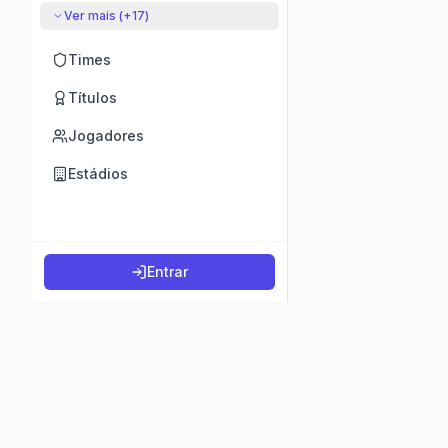
Ver mais (+
17
)
Times
Títulos
Jogadores
Estádios
Entrar
©
2026
K