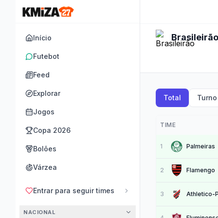
Brasileirã
Início
Futebot
Feed
Explorar
Total
Turno
Jogos
TIME
Copa 2026
1
Palmeiras
Bolões
Várzea
2
Flamengo
Entrar para seguir times
3
Athletico-
NACIONAL
4
Fluminens