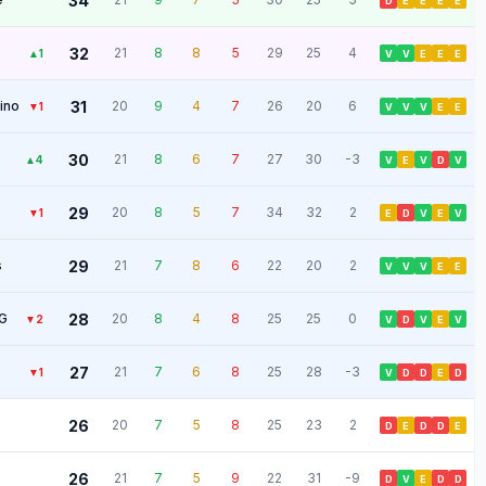
34
D
E
E
E
E
32
21
8
8
5
29
25
4
▲
1
V
V
E
E
E
ino
31
20
9
4
7
26
20
6
▼
1
V
V
V
E
E
30
21
8
6
7
27
30
-3
▲
4
V
E
V
D
V
29
20
8
5
7
34
32
2
▼
1
E
D
V
E
V
s
29
21
7
8
6
22
20
2
V
V
V
E
E
MG
28
20
8
4
8
25
25
0
▼
2
V
D
V
E
V
27
21
7
6
8
25
28
-3
▼
1
V
D
D
E
D
26
20
7
5
8
25
23
2
D
E
D
D
E
26
21
7
5
9
22
31
-9
D
V
E
D
D