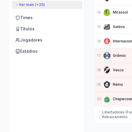
Ver mais (+
20
)
14
Mirassol
Times
15
Santos
Títulos
Jogadores
16
Internacion
Estádios
17
Grêmio
18
Vasco
19
Remo
20
Chapecoe
Libertadores (Fa
Rebaixamento