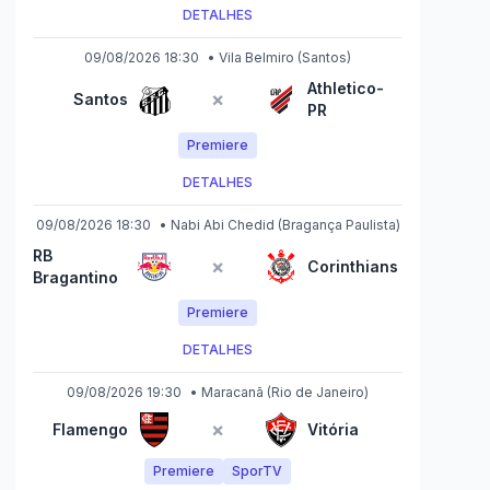
DETALHES
09/08/2026 18:30
•
Vila Belmiro
(Santos)
Athletico-
×
Santos
PR
Premiere
DETALHES
09/08/2026 18:30
•
Nabi Abi Chedid
(Bragança Paulista)
RB
×
Corinthians
Bragantino
Premiere
DETALHES
09/08/2026 19:30
•
Maracanã
(Rio de Janeiro)
×
Flamengo
Vitória
Premiere
SporTV