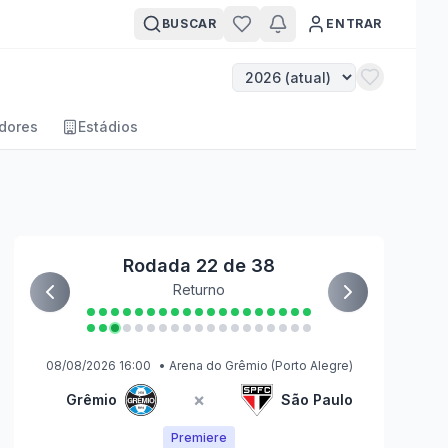
BUSCAR
ENTRAR
dores
Estádios
Rodada 22 de 38
Returno
08/08/2026 16:00
•
Arena do Grêmio
(Porto Alegre)
×
Grêmio
São Paulo
Premiere