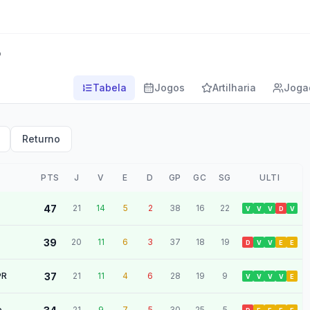
o
Tabela
Jogos
Artilharia
Joga
Returno
PTS
J
V
E
D
GP
GC
SG
ULTI
47
21
14
5
2
38
16
22
V
V
V
D
V
39
20
11
6
3
37
18
19
D
V
V
E
E
PR
37
21
11
4
6
28
19
9
V
V
V
V
E
e
21
9
7
5
30
25
5