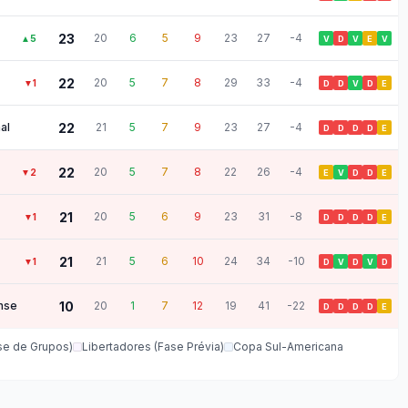
23
20
6
5
9
23
27
-4
▲
5
V
D
V
E
V
22
20
5
7
8
29
33
-4
▼
1
D
D
V
D
E
al
22
21
5
7
9
23
27
-4
D
D
D
D
E
22
20
5
7
8
22
26
-4
▼
2
E
V
D
D
E
21
20
5
6
9
23
31
-8
▼
1
D
D
D
D
E
21
21
5
6
10
24
34
-10
▼
1
D
V
D
V
D
nse
10
20
1
7
12
19
41
-22
D
D
D
D
E
se de Grupos)
Libertadores (Fase Prévia)
Copa Sul-Americana