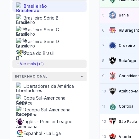
Brasileirão
5
Bahia
Brasileiro Série B
Brasileiro Série C
6
RB Bragant
Brasileiro Série D
7
Cruzeiro
Copa do Brasil
8
Botafogo
Ver mais (+
1
)
9
Corinthian
INTERNACIONAL
Libertadores da América
10
Atlético-
Copa Sul-Americana
11
Coritiba
Recopa Sul-Americana
Inglês - Premier League
12
São Paulo
Espanhol - La Liga
13
Vitória