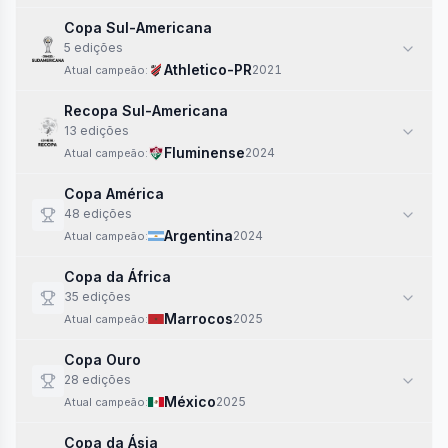
Copa Sul-Americana
5
edi
ções
Athletico-PR
2021
Atual campeão:
Recopa Sul-Americana
13
edi
ções
Fluminense
2024
Atual campeão:
Copa América
48
edi
ções
Argentina
2024
Atual campeão:
Copa da África
35
edi
ções
Marrocos
2025
Atual campeão:
Copa Ouro
28
edi
ções
México
2025
Atual campeão:
Copa da Ásia