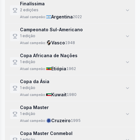
Finalíssima
2
edi
ções
Argentina
2022
Atual campeão:
Campeonato Sul-Americano
1
edi
ção
Vasco
1948
Atual campeão:
Copa Africana de Nações
1
edi
ção
Etiópia
1962
Atual campeão:
Copa da Ásia
1
edi
ção
Kuwait
1980
Atual campeão:
Copa Master
1
edi
ção
Cruzeiro
1995
Atual campeão:
Copa Master Conmebol
1
edi
ção