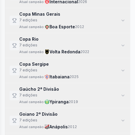
Internacional
2026
Atual campeão:
Copa Minas Gerais
7
edi
ções
Boa Esporte
2012
Atual campeão:
Copa Rio
7
edi
ções
Volta Redonda
2022
Atual campeão:
Copa Sergipe
7
edi
ções
Itabaiana
2025
Atual campeão:
Gaúcho 2ª Divisão
7
edi
ções
Ypiranga
2019
Atual campeão:
Goiano 2ª Divisão
7
edi
ções
Anápolis
2012
Atual campeão: