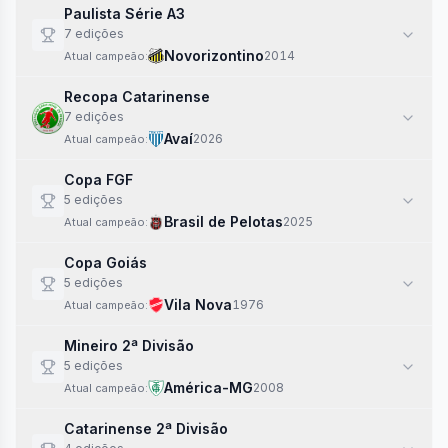
Paulista Série A3
7
edi
ções
Novorizontino
2014
Atual campeão:
Recopa Catarinense
7
edi
ções
Avaí
2026
Atual campeão:
Copa FGF
5
edi
ções
Brasil de Pelotas
2025
Atual campeão:
Copa Goiás
5
edi
ções
Vila Nova
1976
Atual campeão:
Mineiro 2ª Divisão
5
edi
ções
América-MG
2008
Atual campeão:
Catarinense 2ª Divisão