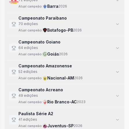
Barra
2026
Atual campeão:
Campeonato Paraibano
70
edi
ções
Botafogo-PB
2026
Atual campeão:
Campeonato Goiano
64
edi
ções
Goiás
2026
Atual campeão:
Campeonato Amazonense
52
edi
ções
Nacional-AM
2026
Atual campeão:
Campeonato Acreano
49
edi
ções
Rio Branco-AC
2023
Atual campeão:
Paulista Série A2
41
edi
ções
Juventus-SP
2026
Atual campeão: