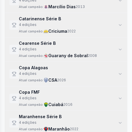
4
edi
ções
Marcílio Dias
2013
Atual campeão:
Catarinense Série B
4
edi
ções
Criciuma
2022
Atual campeão:
Cearense Série B
4
edi
ções
Guarany de Sobral
2008
Atual campeão:
Copa Alagoas
4
edi
ções
CSA
2026
Atual campeão:
Copa FMF
4
edi
ções
Cuiabá
2016
Atual campeão:
Maranhense Série B
4
edi
ções
Maranhão
2022
Atual campeão: