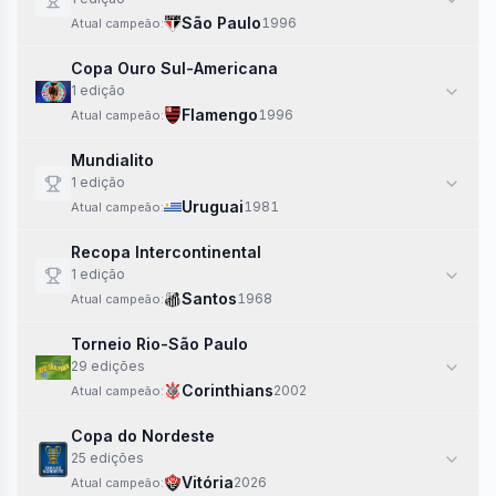
São Paulo
1996
Atual campeão:
Copa Ouro Sul-Americana
1
edi
ção
Flamengo
1996
Atual campeão:
Mundialito
1
edi
ção
Uruguai
1981
Atual campeão:
Recopa Intercontinental
1
edi
ção
Santos
1968
Atual campeão:
Torneio Rio-São Paulo
29
edi
ções
Corinthians
2002
Atual campeão:
Copa do Nordeste
25
edi
ções
Vitória
2026
Atual campeão: