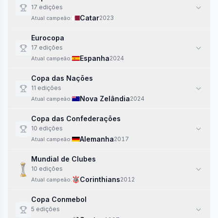
17
edi
ções
Catar
2023
Atual campeão:
Eurocopa
17
edi
ções
Espanha
2024
Atual campeão:
Copa das Nações
11
edi
ções
Nova Zelândia
2024
Atual campeão:
Copa das Confederações
10
edi
ções
Alemanha
2017
Atual campeão:
Mundial de Clubes
10
edi
ções
Corinthians
2012
Atual campeão:
Copa Conmebol
5
edi
ções