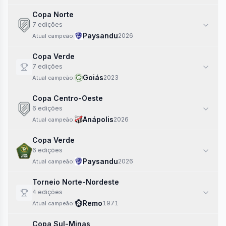
Copa Norte
7
edi
ções
Paysandu
2026
Atual campeão:
Copa Verde
7
edi
ções
Goiás
2023
Atual campeão:
Copa Centro-Oeste
6
edi
ções
Anápolis
2026
Atual campeão:
Copa Verde
6
edi
ções
Paysandu
2026
Atual campeão:
Torneio Norte-Nordeste
4
edi
ções
Remo
1971
Atual campeão:
Copa Sul-Minas