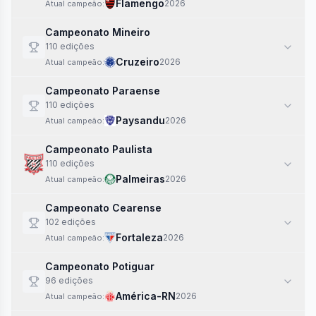
Flamengo
2026
Atual campeão:
Campeonato Mineiro
110
edi
ções
Cruzeiro
2026
Atual campeão:
Campeonato Paraense
110
edi
ções
Paysandu
2026
Atual campeão:
Campeonato Paulista
110
edi
ções
Palmeiras
2026
Atual campeão:
Campeonato Cearense
102
edi
ções
Fortaleza
2026
Atual campeão:
Campeonato Potiguar
96
edi
ções
América-RN
2026
Atual campeão: