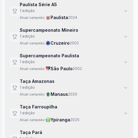
Paulista Série A5
1
edi
ção
Paulista
2024
Atual campeão:
Supercampeonato Mineiro
1
edi
ção
Cruzeiro
2002
Atual campeão:
Supercampeonato Paulista
1
edi
ção
São Paulo
2002
Atual campeão:
Taça Amazonas
1
edi
ção
Manaus
2020
Atual campeão:
Taça Farroupilha
1
edi
ção
Ypiranga
2025
Atual campeão:
Taça Pará