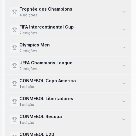
Trophée des Champions
4
edi
ções
FIFA Intercontinental Cup
2
edi
ções
Olympics Men
2
edi
ções
UEFA Champions League
2
edi
ções
CONMEBOL Copa America
1
edi
ção
CONMEBOL Libertadores
1
edi
ção
CONMEBOL Recopa
1
edi
ção
CONMEBOL U20