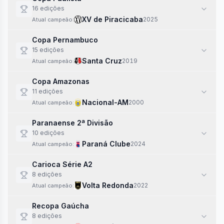
16
edi
ções
XV de Piracicaba
2025
Atual campeão:
Copa Pernambuco
15
edi
ções
Santa Cruz
2019
Atual campeão:
Copa Amazonas
11
edi
ções
Nacional-AM
2000
Atual campeão:
Paranaense 2ª Divisão
10
edi
ções
Paraná Clube
2024
Atual campeão:
Carioca Série A2
8
edi
ções
Volta Redonda
2022
Atual campeão:
Recopa Gaúcha
8
edi
ções