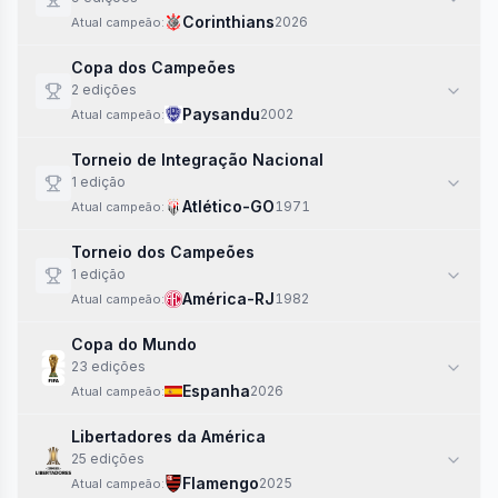
Corinthians
2026
Atual campeão:
Copa dos Campeões
2
edi
ções
Paysandu
2002
Atual campeão:
Torneio de Integração Nacional
1
edi
ção
Atlético-GO
1971
Atual campeão:
Torneio dos Campeões
1
edi
ção
América-RJ
1982
Atual campeão:
Copa do Mundo
23
edi
ções
Espanha
2026
Atual campeão:
Libertadores da América
25
edi
ções
Flamengo
2025
Atual campeão: