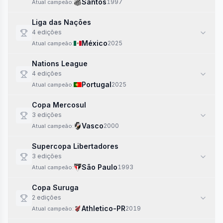
Santos
1997
Atual campeão:
Liga das Nações
4
edi
ções
México
2025
Atual campeão:
Nations League
4
edi
ções
Portugal
2025
Atual campeão:
Copa Mercosul
3
edi
ções
Vasco
2000
Atual campeão:
Supercopa Libertadores
3
edi
ções
São Paulo
1993
Atual campeão:
Copa Suruga
2
edi
ções
Athletico-PR
2019
Atual campeão: