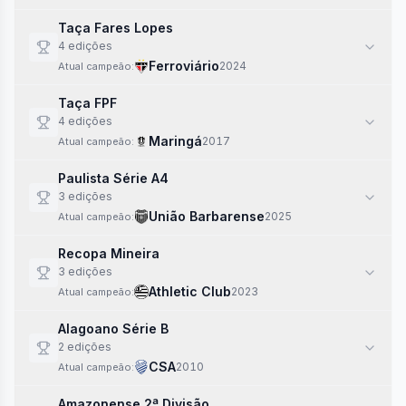
Taça Fares Lopes
4
edi
ções
Ferroviário
2024
Atual campeão:
Taça FPF
4
edi
ções
Maringá
2017
Atual campeão:
Paulista Série A4
3
edi
ções
União Barbarense
2025
Atual campeão:
Recopa Mineira
3
edi
ções
Athletic Club
2023
Atual campeão:
Alagoano Série B
2
edi
ções
CSA
2010
Atual campeão:
Amazonense 2ª Divisão