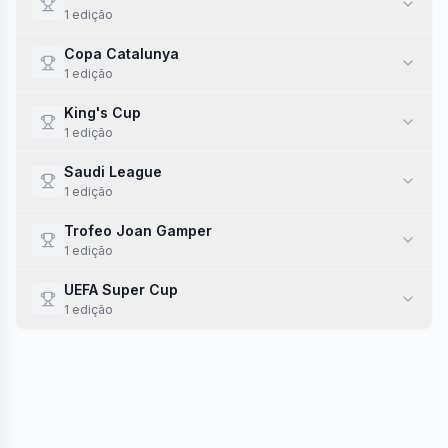
1
edi
ção
Copa Catalunya
1
edi
ção
King's Cup
1
edi
ção
Saudi League
1
edi
ção
Trofeo Joan Gamper
1
edi
ção
UEFA Super Cup
1
edi
ção