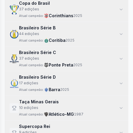
Copa do Brasil
37
edi
ções
Corinthians
2025
Atual campeão:
Brasileiro Série B
44
edi
ções
Coritiba
2025
Atual campeão:
Brasileiro Série C
37
edi
ções
Ponte Preta
2025
Atual campeão:
Brasileiro Série D
17
edi
ções
Barra
2025
Atual campeão:
Taça Minas Gerais
10
edi
ções
Atlético-MG
1987
Atual campeão:
Supercopa Rei
9
edi
ções