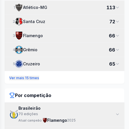
113
Atlético-MG
1
72
Santa Cruz
2
66
Flamengo
3
66
Grêmio
4
65
Cruzeiro
5
Ver mais 15 times
Por competição
Brasileirão
70
edi
ções
Flamengo
2025
Atual campeão: