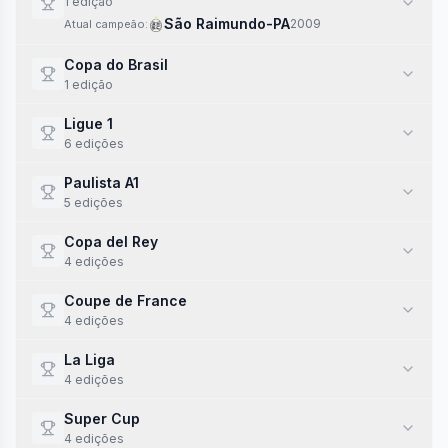
1
edi
ção
São Raimundo-PA
2009
Atual campeão:
Copa do Brasil
1
edi
ção
Ligue 1
6
edi
ções
Paulista A1
5
edi
ções
Copa del Rey
4
edi
ções
Coupe de France
4
edi
ções
La Liga
4
edi
ções
Super Cup
4
edi
ções