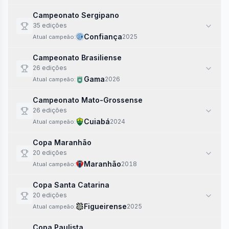
Campeonato Sergipano
35
edi
ções
Confiança
2025
Atual campeão:
Campeonato Brasiliense
26
edi
ções
Gama
2026
Atual campeão:
Campeonato Mato-Grossense
26
edi
ções
Cuiabá
2024
Atual campeão:
Copa Maranhão
20
edi
ções
Maranhão
2018
Atual campeão:
Copa Santa Catarina
20
edi
ções
Figueirense
2025
Atual campeão:
Copa Paulista