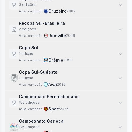
3
edi
ções
Cruzeiro
2002
Atual campeão:
Recopa Sul-Brasileira
2
edi
ções
Joinville
2009
Atual campeão:
Copa Sul
1
edi
ção
Grêmio
1999
Atual campeão:
Copa Sul-Sudeste
1
edi
ção
Avaí
2026
Atual campeão:
Campeonato Pernambucano
152
edi
ções
Sport
2026
Atual campeão:
Campeonato Carioca
125
edi
ções