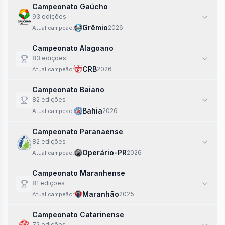
Campeonato Gaúcho
93
edi
ções
Grêmio
2026
Atual campeão:
Campeonato Alagoano
83
edi
ções
CRB
2026
Atual campeão:
Campeonato Baiano
82
edi
ções
Bahia
2026
Atual campeão:
Campeonato Paranaense
82
edi
ções
Operário-PR
2026
Atual campeão:
Campeonato Maranhense
81
edi
ções
Maranhão
2025
Atual campeão:
Campeonato Catarinense
72
edi
ções