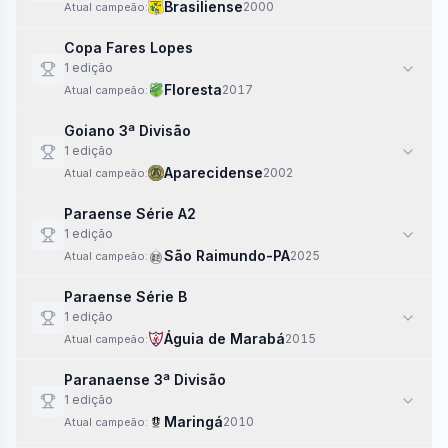
Brasiliense
2000
Atual campeão:
Copa Fares Lopes
1
edi
ção
Floresta
2017
Atual campeão:
Goiano 3ª Divisão
1
edi
ção
Aparecidense
2002
Atual campeão:
Paraense Série A2
1
edi
ção
São Raimundo-PA
2025
Atual campeão:
Paraense Série B
1
edi
ção
Águia de Marabá
2015
Atual campeão:
Paranaense 3ª Divisão
1
edi
ção
Maringá
2010
Atual campeão: