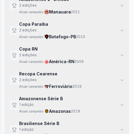
2
edi
ções
Manauara
2021
Atual campeão:
Copa Paraíba
2
edi
ções
Botafogo-PB
2010
Atual campeão:
Copa RN
2
edi
ções
América-RN
2006
Atual campeão:
Recopa Cearense
2
edi
ções
Ferroviário
2019
Atual campeão:
Amazonense Série B
1
edi
ção
Amazonas
2019
Atual campeão:
Brasiliense Série B
1
edi
ção