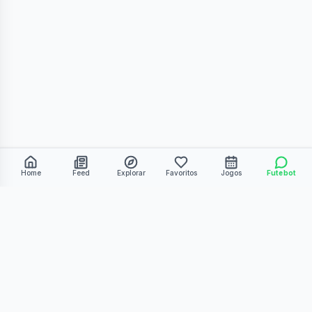
Home
Feed
Explorar
Favoritos
Jogos
Futebot
©
2026
Kmiza27. Todos os direitos reservados.
Termos de Uso
Política de Privacidade