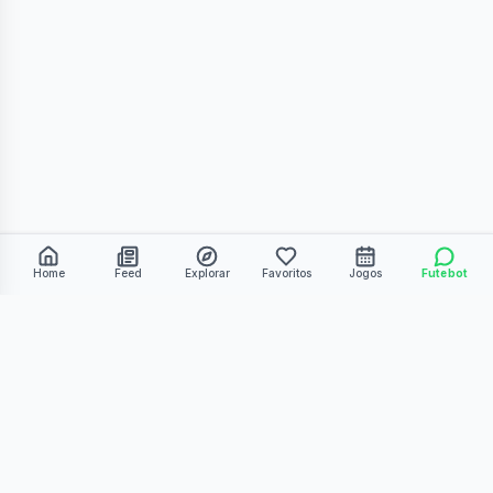
Home
Feed
Explorar
Favoritos
Jogos
Futebot
©
2026
Kmiza27. Todos os direitos reservados.
Termos de Uso
Política de Privacidade