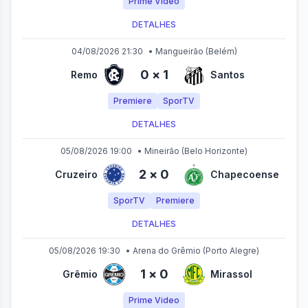
Prime Video
DETALHES
04/08/2026 21:30
•
Mangueirão
(Belém)
0
×
1
Remo
Santos
Premiere
SporTV
DETALHES
05/08/2026 19:00
•
Mineirão
(Belo Horizonte)
2
×
0
Cruzeiro
Chapecoense
SporTV
Premiere
DETALHES
05/08/2026 19:30
•
Arena do Grêmio
(Porto Alegre)
1
×
0
Grêmio
Mirassol
Prime Video