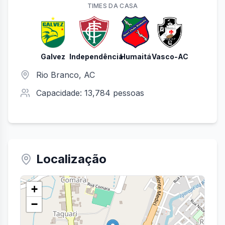
TIME
S
DA CASA
Galvez
Independência
Humaitá
Vasco-AC
Rio Branco
,
AC
Capacidade:
13,784
pessoas
Localização
+
−