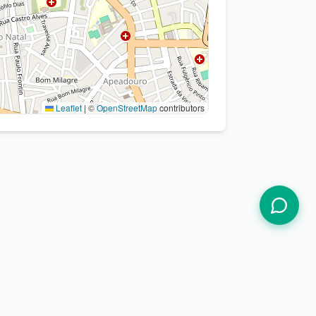
Leaflet
|
©
OpenStreetMap
contributors