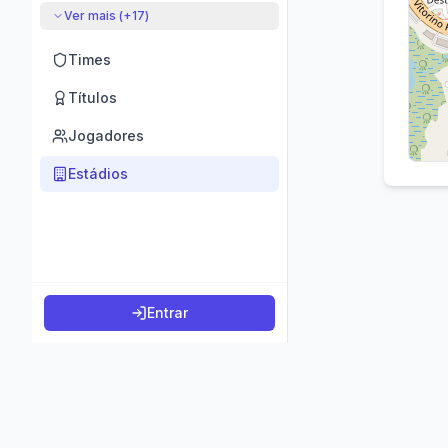
Ver mais (+
17
)
Times
Títulos
Jogadores
Estádios
Entrar