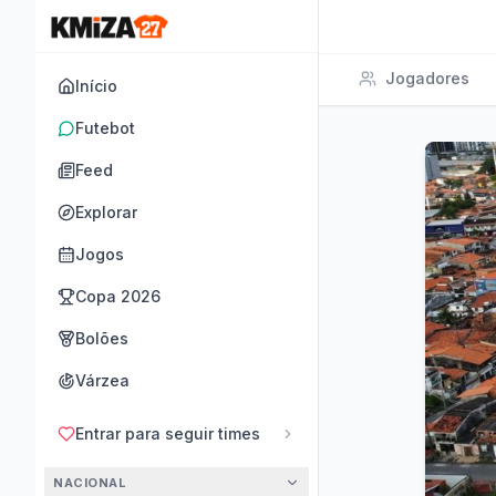
Jogadores
Início
Futebot
Feed
Explorar
Jogos
Copa 2026
Bolões
Várzea
Entrar para seguir times
NACIONAL