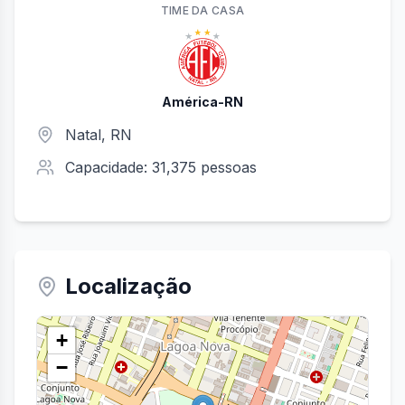
TIME
DA CASA
América-RN
Natal
,
RN
Capacidade:
31,375
pessoas
Localização
+
−