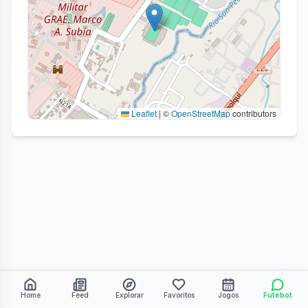
Leaflet
|
©
OpenStreetMap
contributors
Home
Feed
Explorar
Favoritos
Jogos
Futebot