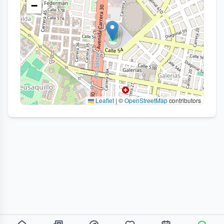
−
Leaflet
|
©
OpenStreetMap
contributors