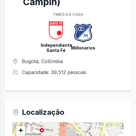
Campín)
TIME
S
DA CASA
Independiente
Millonarios
Santa Fé
Bogotá
, Colômbia
Capacidade:
39,512
pessoas
Localização
+