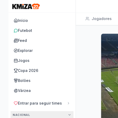
Jogadores
Início
Futebot
Feed
Explorar
Jogos
Copa 2026
Bolões
Várzea
Entrar para seguir times
NACIONAL