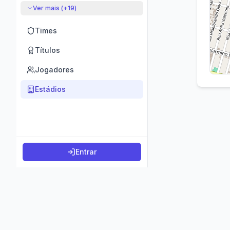
Ver mais (+
19
)
Times
Títulos
Jogadores
Estádios
Entrar