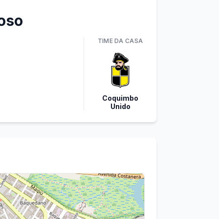
oso
TIME
DA CASA
Coquimbo
Unido