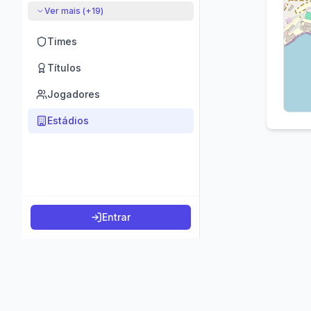
Ver mais (+
19
)
Times
Títulos
Jogadores
Estádios
Entrar