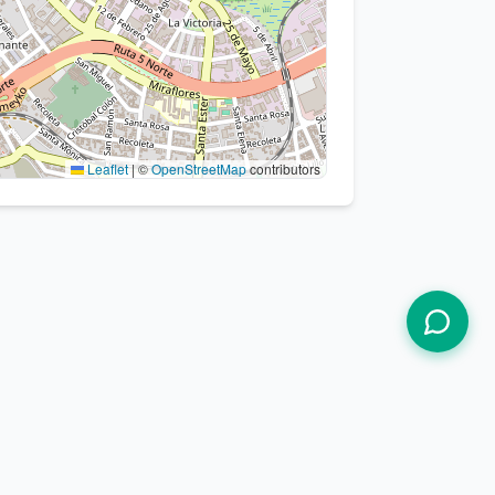
Leaflet
|
©
OpenStreetMap
contributors