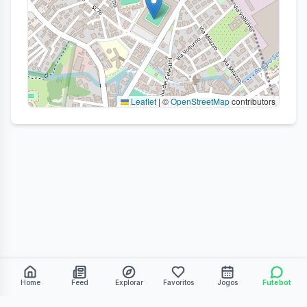
Leaflet
|
©
OpenStreetMap
contributors
Home
Feed
Explorar
Favoritos
Jogos
Futebot