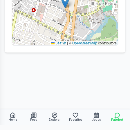
Leaflet
|
©
OpenStreetMap
contributors
Home
Feed
Explorar
Favoritos
Jogos
Futebot