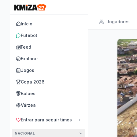
Jogadores
Início
Futebot
Feed
Explorar
Jogos
Copa 2026
Bolões
Várzea
Entrar para seguir times
NACIONAL