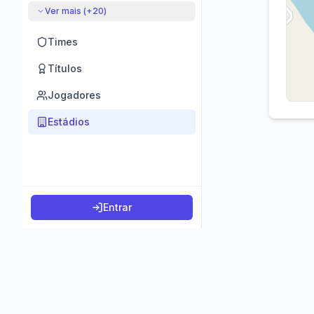
Ver mais (+
20
)
Times
Títulos
Jogadores
Estádios
Entrar