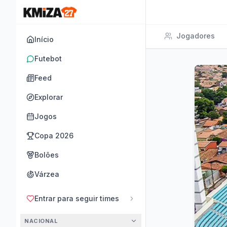
Jogadores
Início
Futebot
Feed
Explorar
Jogos
Copa 2026
Bolões
Várzea
Entrar para seguir times
NACIONAL