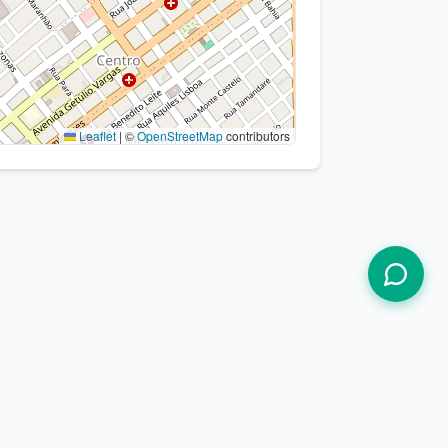
Leaflet
|
©
OpenStreetMap
contributors