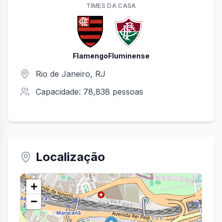
TIME
S
DA CASA
Flamengo
Fluminense
Rio de Janeiro
,
RJ
Capacidade:
78,838
pessoas
Localização
+
−