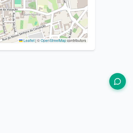
Leaflet
|
©
OpenStreetMap
contributors