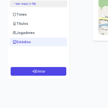
Ver mais (+
19
)
Times
Títulos
Jogadores
Estádios
Entrar