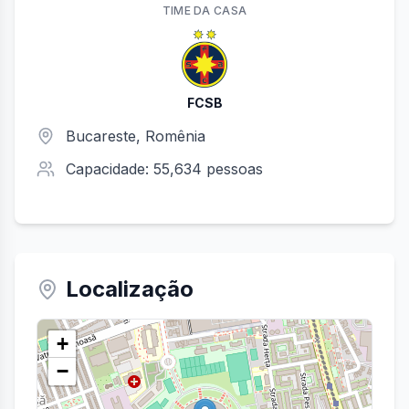
TIME
DA CASA
FCSB
Bucareste
, Romênia
Capacidade:
55,634
pessoas
Localização
+
−