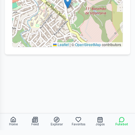
Leaflet
|
©
OpenStreetMap
contributors
Home
Feed
Explorar
Favoritos
Jogos
Futebot