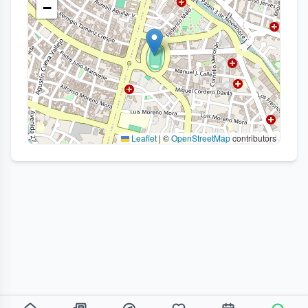
−
Leaflet
|
©
OpenStreetMap
contributors