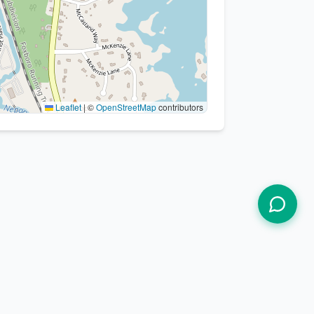
Leaflet
|
©
OpenStreetMap
contributors