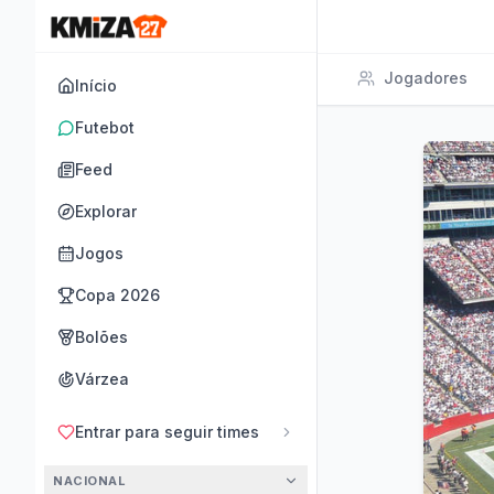
Jogadores
Início
Futebot
Feed
Explorar
Jogos
Copa 2026
Bolões
Várzea
Entrar para seguir times
NACIONAL