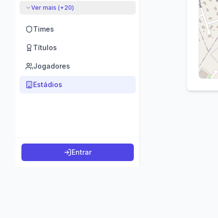
Ver mais (+
20
)
Times
Títulos
Jogadores
Estádios
Entrar