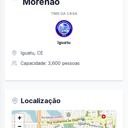
Morenão
TIME
DA CASA
Iguatu
Iguatu
,
CE
Capacidade:
3,600
pessoas
Localização
+
−