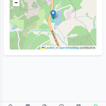
−
Leaflet
|
©
OpenStreetMap
contributors