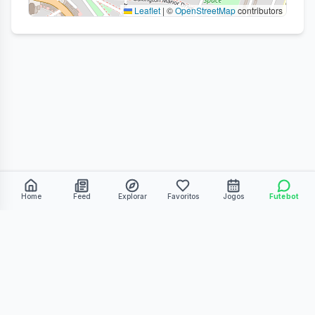
Leaflet
|
©
OpenStreetMap
contributors
Home
Feed
Explorar
Favoritos
Jogos
Futebot
©
2026
Kmiza27. Todos os direitos reservados.