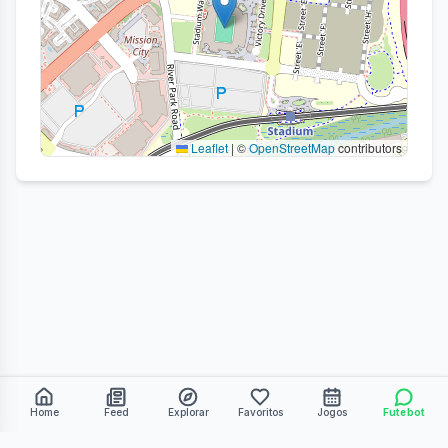
Leaflet
|
©
OpenStreetMap
contributors
Home
Feed
Explorar
Favoritos
Jogos
Futebot