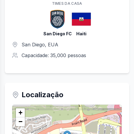
TIME
S
DA CASA
San Diego FC
Haiti
San Diego
, EUA
Capacidade:
35,000
pessoas
Localização
+
−