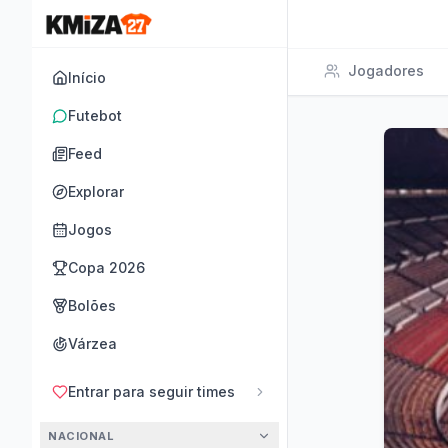
Jogadores
Início
Futebot
Feed
Explorar
Jogos
Copa 2026
Bolões
Várzea
Entrar para seguir times
NACIONAL