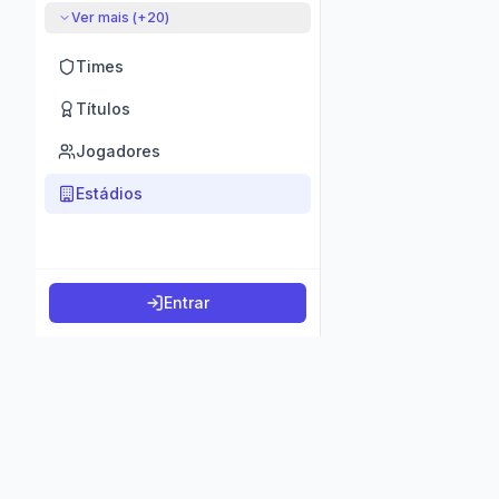
Ver mais (+
20
)
Times
Títulos
Jogadores
Estádios
Entrar
©
2026
K