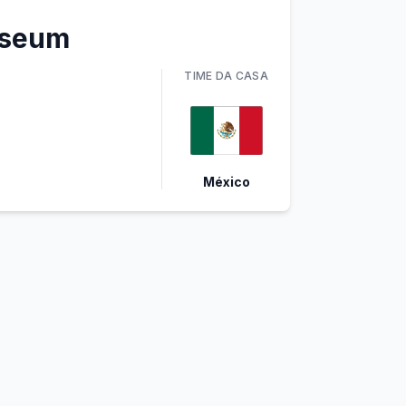
iseum
TIME
DA CASA
México