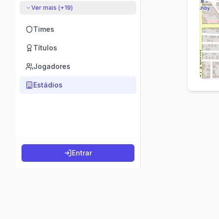
Ver mais (+
19
)
Times
Títulos
Jogadores
Estádios
Entrar