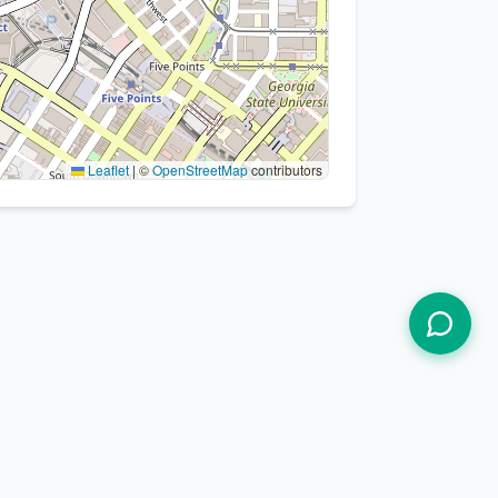
Leaflet
|
©
OpenStreetMap
contributors