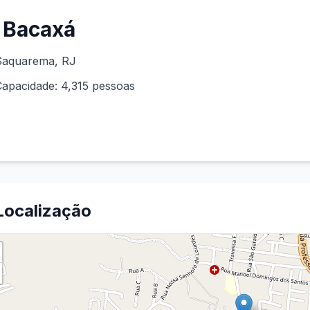
Bacaxá
Saquarema
,
RJ
Capacidade:
4,315
pessoas
Localização