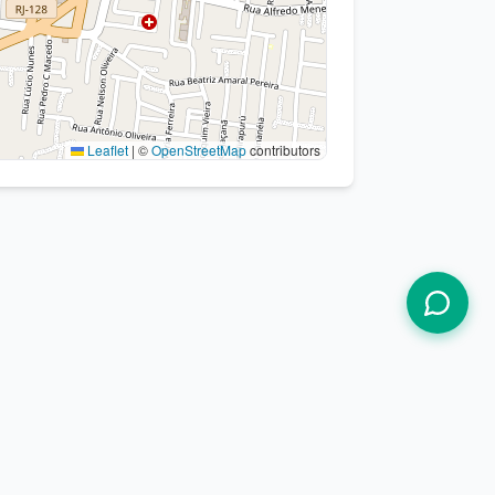
Leaflet
|
©
OpenStreetMap
contributors