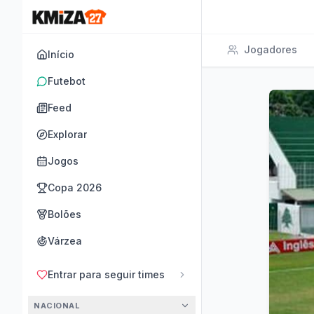
Jogadores
Início
Futebot
Feed
Explorar
Jogos
Copa 2026
Bolões
Várzea
Entrar para seguir times
NACIONAL