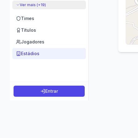
Ver mais (+
19
)
Times
Títulos
Jogadores
Estádios
Entrar