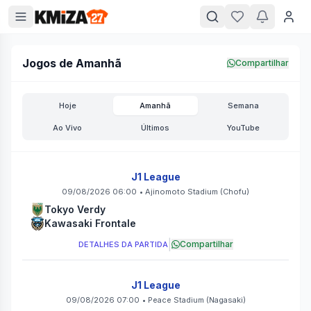
Jogos de Amanhã
Compartilhar
Hoje
Amanhã
Semana
Ao Vivo
Últimos
YouTube
J1 League
09/08/2026 06:00
•
Ajinomoto Stadium
(Chofu)
Tokyo Verdy
Kawasaki Frontale
|
Compartilhar
DETALHES DA PARTIDA
J1 League
09/08/2026 07:00
•
Peace Stadium
(Nagasaki)