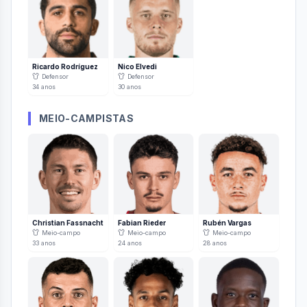
Ricardo Rodríguez
Nico Elvedi
Defensor
Defensor
34
anos
30
anos
MEIO-CAMPISTAS
Christian Fassnacht
Fabian Rieder
Rubén Vargas
Meio-campo
Meio-campo
Meio-campo
33
anos
24
anos
28
anos