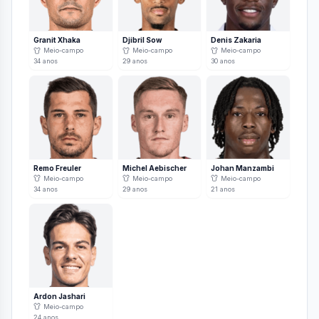
Granit Xhaka
Djibril Sow
Denis Zakaria
Meio-campo
Meio-campo
Meio-campo
34
anos
29
anos
30
anos
Remo Freuler
Michel Aebischer
Johan Manzambi
Meio-campo
Meio-campo
Meio-campo
34
anos
29
anos
21
anos
Ardon Jashari
Meio-campo
24
anos