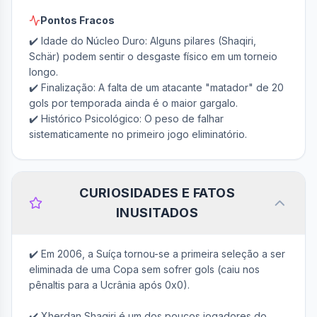
Pontos Fracos
✔️ Idade do Núcleo Duro: Alguns pilares (Shaqiri, 
Schär) podem sentir o desgaste físico em um torneio 
longo.

✔️ Finalização: A falta de um atacante "matador" de 20 
gols por temporada ainda é o maior gargalo.

✔️ Histórico Psicológico: O peso de falhar 
sistematicamente no primeiro jogo eliminatório.
CURIOSIDADES E FATOS
INUSITADOS
✔️ Em 2006, a Suíça tornou-se a primeira seleção a ser 
eliminada de uma Copa sem sofrer gols (caiu nos 
pênaltis para a Ucrânia após 0x0).

✔️ Xherdan Shaqiri é um dos poucos jogadores do 