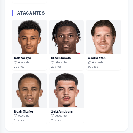
ATACANTES
Dan Ndoye
Breel Embolo
Cedric Itten
Atacante
Atacante
Atacante
26
anos
29
anos
30
anos
Noah Okafor
Zeki Amdouni
Atacante
Atacante
26
anos
26
anos