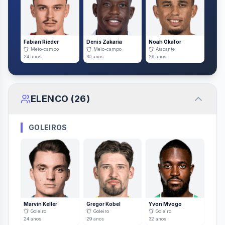
Fabian Rieder
Denis Zakaria
Noah Okafor
Meio-campo
Meio-campo
Atacante
24
anos
30
anos
26
anos
ELENCO (
26
)
GOLEIROS
Marvin Keller
Gregor Kobel
Yvon Mvogo
Goleiro
Goleiro
Goleiro
24
anos
29
anos
32
anos