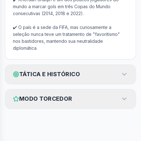
mundo a marcar gols em três Copas do Mundo 
consecutivas (2014, 2018 e 2022).

✔️ O país é a sede da FIFA, mas curiosamente a 
seleção nunca teve um tratamento de "favoritismo" 
nos bastidores, mantendo sua neutralidade 
diplomática.
TÁTICA E HISTÓRICO
MODO TORCEDOR
ARTILHEIRO EM COPAS
6
JOSEF HÜGI
GOLS
A PERSONALIDADE
"
A seleção suíça é o reflexo da "Nova 