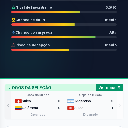
Nível de favoritismo
6,5/10
Chance de título
Média
Chance de surpresa
Alta
Risco de decepção
Médio
Ver mais
JOGOS DA SELEÇÃO
Copa do Mundo
Copa do Mundo
2
Suíça
0
Argentina
3
0
Colômbia
0
Suíça
1
Encerrado
Encerrado