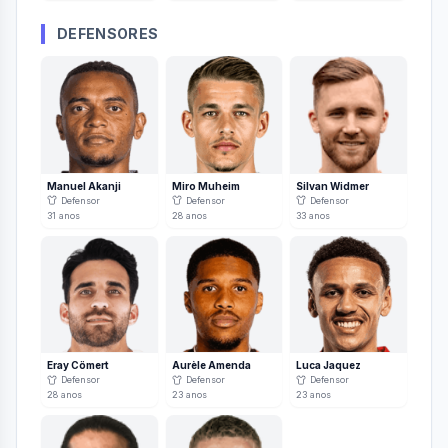
DEFENSORES
Manuel Akanji
Miro Muheim
Silvan Widmer
Defensor
Defensor
Defensor
31
anos
28
anos
33
anos
Eray Cömert
Aurèle Amenda
Luca Jaquez
Defensor
Defensor
Defensor
28
anos
23
anos
23
anos