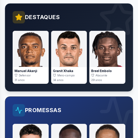
DESTAQUES
Manuel Akanji
Granit Xhaka
Breel Embolo
Defensor
Meio-campo
Atacante
31
anos
34
anos
29
anos
PROMESSAS