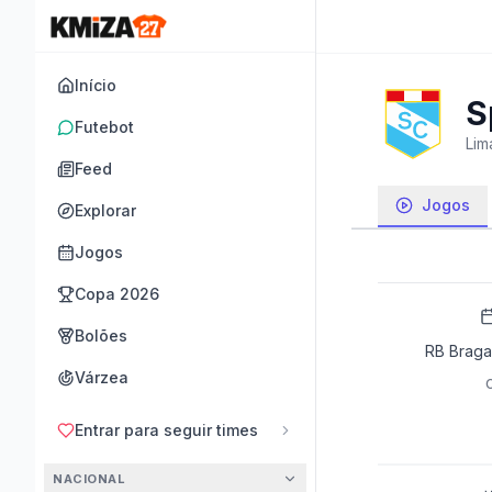
Início
S
Futebot
Lim
Feed
Jogos
Explorar
Jogos
Copa 2026
Bolões
RB Bragan
Várzea
Entrar para seguir times
NACIONAL