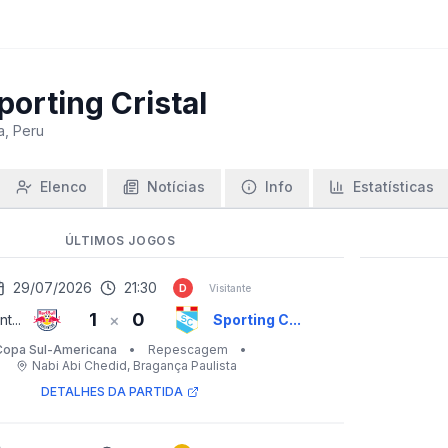
porting Cristal
a, Peru
Elenco
Notícias
Info
Estatísticas
ÚLTIMOS JOGOS
29/07/2026
21:30
D
Visitante
1
0
×
t...
Sporting C...
Copa Sul-Americana
•
Repescagem
•
Nabi Abi Chedid
, Bragança Paulista
DETALHES DA PARTIDA