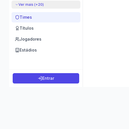
Ver mais (+
20
)
Times
Títulos
Jogadores
Estádios
Entrar
©
2026
K