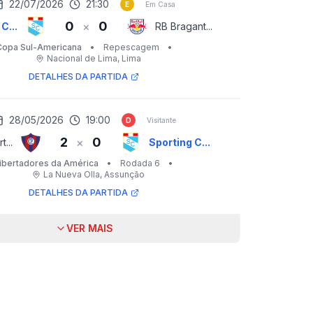
22/07/2026
21:30
E
Em Casa
0
0
×
C...
RB Bragant...
Copa Sul-Americana
•
Repescagem
•
Nacional de Lima
, Lima
DETALHES DA PARTIDA
28/05/2026
19:00
D
Visitante
2
0
×
...
Sporting C...
ibertadores da América
•
Rodada 6
•
La Nueva Olla
, Assunção
DETALHES DA PARTIDA
VER MAIS