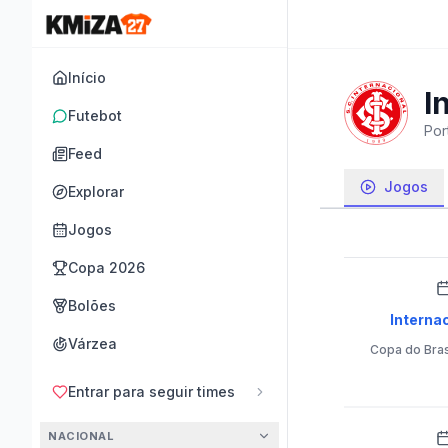
Início
I
Futebot
Por
Feed
Jogos
Explorar
Jogos
Copa 2026
Bolões
Internac
Várzea
Copa do Bras
Entrar para seguir times
NACIONAL