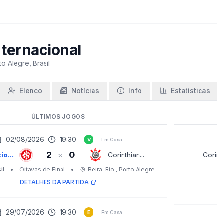
nternacional
to Alegre, Brasil
Elenco
Notícias
Info
Estatísticas
ÚLTIMOS JOGOS
02/08/2026
19:30
V
Em Casa
2
0
×
io...
Corinthian...
Corin
il
•
Oitavas de Final
•
Beira-Rio
, Porto Alegre
DETALHES DA PARTIDA
29/07/2026
19:30
E
Em Casa