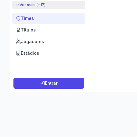
Ver mais (+
17
)
Times
Títulos
Jogadores
Estádios
Entrar
©
2026
K