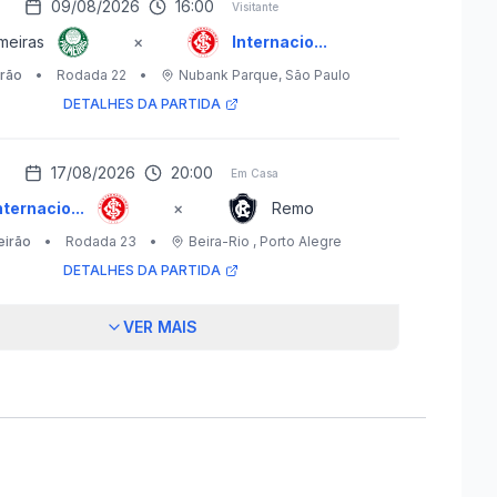
09/08/2026
16:00
Visitante
meiras
×
Internacio...
irão
•
Rodada 22
•
Nubank Parque
, São Paulo
DETALHES DA PARTIDA
17/08/2026
20:00
Em Casa
nternacio...
×
Remo
eirão
•
Rodada 23
•
Beira-Rio
, Porto Alegre
DETALHES DA PARTIDA
VER MAIS