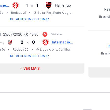
1
1
×
cio...
Flamengo
Pal
rão
•
Rodada 21
•
Beira-Rio
, Porto Alegre
Brasile
DETALHES DA PARTIDA
25/07/2026
18:30
D
Visitante
2
0
×
...
Internacio...
I
irão
•
Rodada 20
•
Ligga Arena
, Curitiba
Brasil
DETALHES DA PARTIDA
VER MAIS