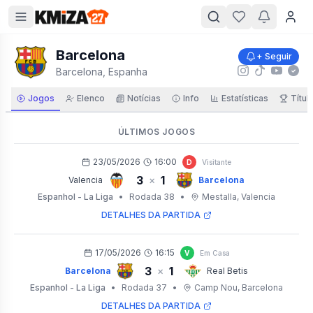
Barcelona
+ Seguir
Barcelona, Espanha
Jogos
Elenco
Notícias
Info
Estatísticas
Títul
ÚLTIMOS JOGOS
23/05/2026
16:00
D
Visitante
3
1
×
Valencia
Barcelona
Espanhol - La Liga
•
Rodada 38
•
Mestalla
, Valencia
DETALHES DA PARTIDA
17/05/2026
16:15
V
Em Casa
3
1
×
Barcelona
Real Betis
Espanhol - La Liga
•
Rodada 37
•
Camp Nou
, Barcelona
DETALHES DA PARTIDA