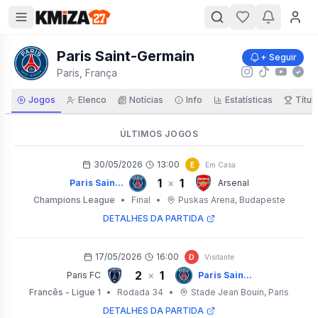
Paris Saint-Germain
+ Seguir
Paris, França
Jogos
Elenco
Notícias
Info
Estatísticas
Títul
ÚLTIMOS JOGOS
30/05/2026
13:00
E
Em Casa
1
1
×
Paris Sain...
Arsenal
Champions League
•
Final
•
Puskas Arena
, Budapeste
DETALHES DA PARTIDA
17/05/2026
16:00
D
Visitante
2
1
×
Paris FC
Paris Sain...
Francês - Ligue 1
•
Rodada 34
•
Stade Jean Bouin
, Paris
DETALHES DA PARTIDA