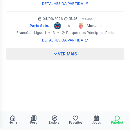
DETALHES DA PARTIDA
04/09/2026
15:45
Em Casa
×
Paris Sain...
Monaco
Francês - Ligue 1
•
3
•
Parque dos Príncipes
, Paris
DETALHES DA PARTIDA
VER MAIS
Home
Feed
Explorar
Favoritos
Jogos
Futebot