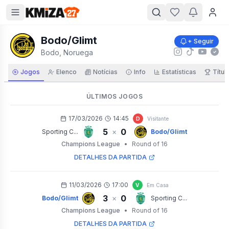
Bodo/Glimt
+ Seguir
Bodo, Noruega
Jogos
Elenco
Notícias
Info
Estatísticas
Títul
ÚLTIMOS JOGOS
17/03/2026
14:45
D
Visitante
5
0
×
Sporting C...
Bodo/Glimt
Champions League
•
Round of 16
DETALHES DA PARTIDA
11/03/2026
17:00
V
Em Casa
3
0
×
Bodo/Glimt
Sporting C...
Champions League
•
Round of 16
DETALHES DA PARTIDA