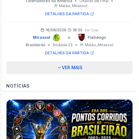
Libertadores da América
•
Oitavas de Final
•
Maião
, Mirassol
DETALHES DA PARTIDA
16/08/2026
18:30
Em Casa
×
Mirassol
Flamengo
Brasileirão
•
Rodada 23
•
Maião
, Mirassol
DETALHES DA PARTIDA
VER MAIS
NOTÍCIAS