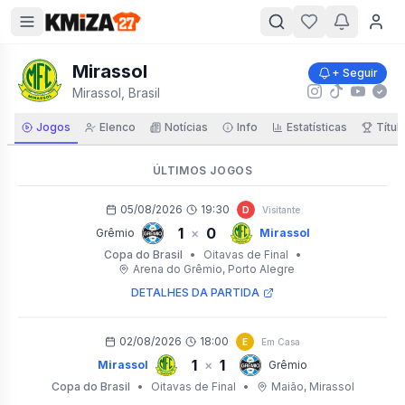
Mirassol
+ Seguir
Mirassol, Brasil
Jogos
Elenco
Notícias
Info
Estatísticas
Títul
ÚLTIMOS JOGOS
05/08/2026
19:30
D
Visitante
1
0
×
Grêmio
Mirassol
Copa do Brasil
•
Oitavas de Final
•
Arena do Grêmio
, Porto Alegre
DETALHES DA PARTIDA
02/08/2026
18:00
E
Em Casa
1
1
×
Mirassol
Grêmio
Copa do Brasil
•
Oitavas de Final
•
Maião
, Mirassol