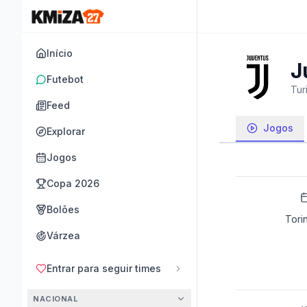
Início
J
Futebot
Turi
Feed
Jogos
Explorar
Jogos
Copa 2026
Bolões
Tori
Várzea
Entrar para seguir times
NACIONAL