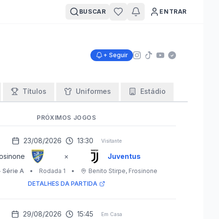
BUSCAR
ENTRAR
+ Seguir
Títulos
Uniformes
Estádio
PRÓXIMOS JOGOS
23/08/2026
13:30
Visitante
osinone
×
Juventus
- Série A
•
Rodada 1
•
Benito Stirpe
, Frosinone
DETALHES DA PARTIDA
29/08/2026
15:45
Em Casa