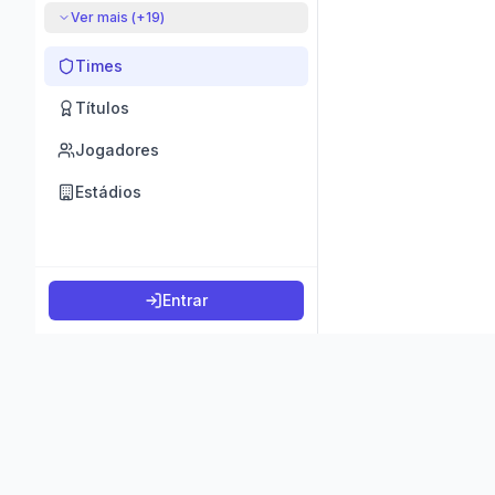
Ver mais (+
19
)
Times
Títulos
Jogadores
Estádios
Entrar
©
2026
K