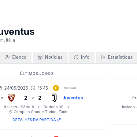
uventus
m, Itália
Elenco
Notícias
Info
Estatísticas
ÚLTIMOS JOGOS
24/05/2026
15:45
E
Visitante
2
2
×
no
Juventus
Fr
Italiano - Série A
•
Rodada 38
•
Italiano 
Olimpico Grande Torino
, Turim
DETALHES DA PARTIDA