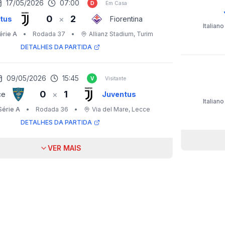
17/05/2026
07:00
D
Em Casa
0
2
×
tus
Fiorentina
Italiano
Série A
•
Rodada 37
•
Allianz Stadium
, Turim
DETALHES DA PARTIDA
09/05/2026
15:45
V
Visitante
0
1
×
ce
Juventus
Italiano
 Série A
•
Rodada 36
•
Via del Mare
, Lecce
DETALHES DA PARTIDA
VER MAIS