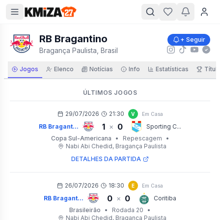
RB Bragantino
+ Seguir
Bragança Paulista, Brasil
Jogos
Elenco
Notícias
Info
Estatísticas
Títul
ÚLTIMOS JOGOS
29/07/2026
21:30
V
Em Casa
1
0
×
RB Bragant...
Sporting C...
Copa Sul-Americana
•
Repescagem
•
Nabi Abi Chedid
, Bragança Paulista
DETALHES DA PARTIDA
26/07/2026
18:30
E
Em Casa
0
0
×
RB Bragant...
Coritiba
Brasileirão
•
Rodada 20
•
Nabi Abi Chedid
, Bragança Paulista