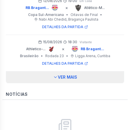
12/08/2026
19:00
Em Casa
×
RB Bragant...
Atlético-M...
Copa Sul-Americana
•
Oitavas de Final
•
Nabi Abi Chedid
, Bragança Paulista
DETALHES DA PARTIDA
15/08/2026
18:30
Visitante
×
Athletico-...
RB Bragant...
Brasileirão
•
Rodada 23
•
Ligga Arena
, Curitiba
DETALHES DA PARTIDA
VER MAIS
NOTÍCIAS