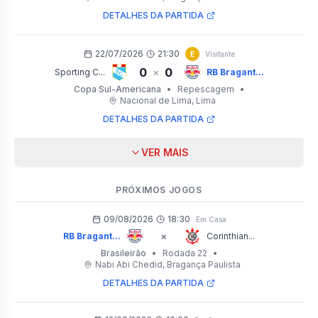
DETALHES DA PARTIDA
22/07/2026
21:30
E
Visitante
0
0
×
Sporting C...
RB Bragant...
Copa Sul-Americana
•
Repescagem
•
Nacional de Lima
, Lima
DETALHES DA PARTIDA
VER MAIS
PRÓXIMOS JOGOS
09/08/2026
18:30
Em Casa
×
RB Bragant...
Corinthian...
Brasileirão
•
Rodada 22
•
Nabi Abi Chedid
, Bragança Paulista
DETALHES DA PARTIDA