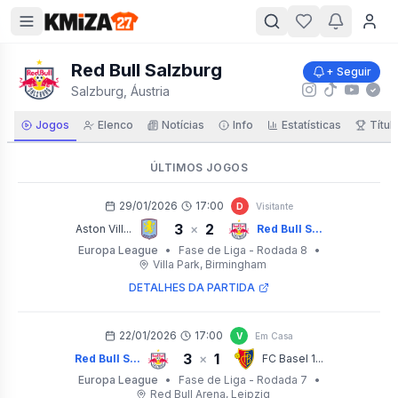
Red Bull Salzburg
+ Seguir
Salzburg, Áustria
Jogos
Elenco
Notícias
Info
Estatísticas
Títul
ÚLTIMOS JOGOS
29/01/2026
17:00
D
Visitante
3
2
×
Aston Vill...
Red Bull S...
Europa League
•
Fase de Liga - Rodada 8
•
Villa Park
, Birmingham
DETALHES DA PARTIDA
22/01/2026
17:00
V
Em Casa
3
1
×
Red Bull S...
FC Basel 1...
Europa League
•
Fase de Liga - Rodada 7
•
Red Bull Arena
, Leipzig