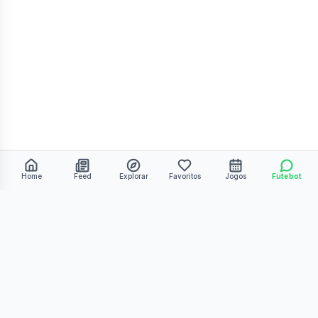
Home
Feed
Explorar
Favoritos
Jogos
Futebot
©
2026
Kmiza27. Todos os direitos reservados.
Termos de Uso
Política de Privacidade