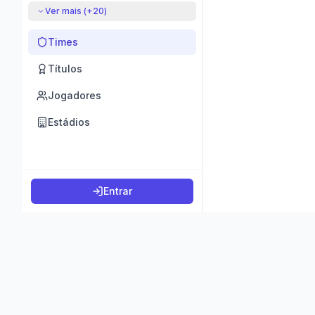
Ver mais (+
20
)
Times
Títulos
Jogadores
Estádios
Entrar
©
2026
K