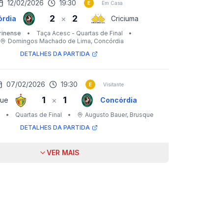
12/02/2026
19:30
E
Em Casa
2
2
×
rdia
Criciuma
rinense
•
Taça Acesc - Quartas de Final
•
Domingos Machado de Lima
, Concórdia
DETALHES DA PARTIDA
07/02/2026
19:30
E
Visitante
1
1
×
que
Concórdia
•
Quartas de Final
•
Augusto Bauer
, Brusque
DETALHES DA PARTIDA
VER MAIS