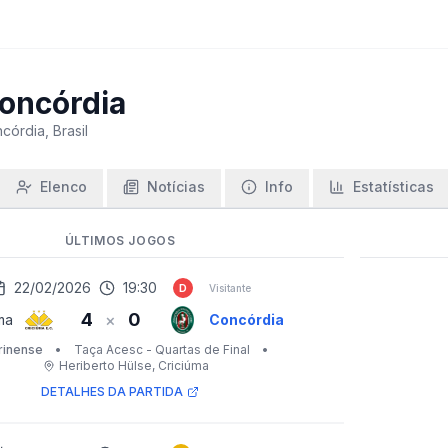
oncórdia
córdia, Brasil
Elenco
Notícias
Info
Estatísticas
ÚLTIMOS JOGOS
22/02/2026
19:30
D
Visitante
4
0
×
ma
Concórdia
rinense
•
Taça Acesc - Quartas de Final
•
Heriberto Hülse
, Criciúma
DETALHES DA PARTIDA