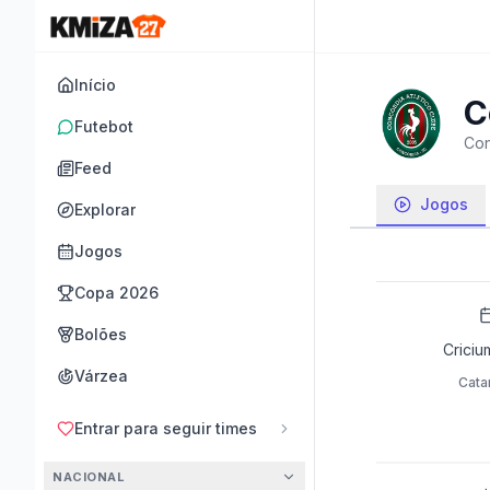
Início
C
Futebot
Con
Feed
Jogos
Explorar
Jogos
Copa 2026
Bolões
Criciu
Várzea
Cata
Entrar para seguir times
NACIONAL