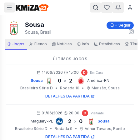
Sousa
+ Seguir
Sousa, Brasil
Jogos
Elenco
Notícias
Info
Estatísticas
Títul
ÚLTIMOS JOGOS
14/06/2026
15:00
D
Em Casa
0
2
×
Sousa
América-RN
Brasileiro Série D
•
Rodada 10
•
Marizão
, Souza
DETALHES DA PARTIDA
01/06/2026
20:00
D
Visitante
2
0
×
Maguary-PE
Sousa
Brasileiro Série D
•
Rodada 9
•
Arthur Tavares
, Bonito
DETALHES DA PARTIDA