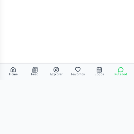
Home
Feed
Explorar
Favoritos
Jogos
Futebot
©
2026
Kmiza27. Todos os direitos reservados.
Termos de Uso
Política de Privacidade