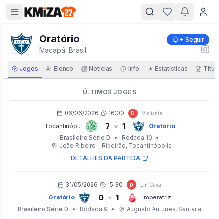
Oratório
+ Seguir
Macapá, Brasil
Jogos
Elenco
Notícias
Info
Estatísticas
Títul
ÚLTIMOS JOGOS
06/06/2026
16:00
D
Visitante
7
1
×
Tocantinóp...
Oratório
Brasileiro Série D
•
Rodada 10
•
João Ribeiro - Ribeirão
, Tocantinópolis
DETALHES DA PARTIDA
31/05/2026
15:30
D
Em Casa
0
1
×
Oratório
Imperatriz
Brasileiro Série D
•
Rodada 9
•
Augusto Antunes
, Santana