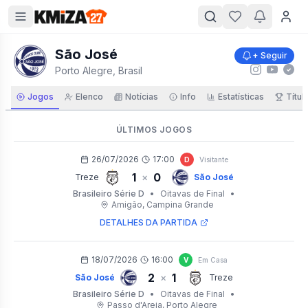
São José
+ Seguir
Porto Alegre, Brasil
Jogos
Elenco
Notícias
Info
Estatísticas
Títul
ÚLTIMOS JOGOS
26/07/2026
17:00
D
Visitante
1
0
×
Treze
São José
Brasileiro Série D
•
Oitavas de Final
•
Amigão
, Campina Grande
DETALHES DA PARTIDA
18/07/2026
16:00
V
Em Casa
2
1
×
São José
Treze
Brasileiro Série D
•
Oitavas de Final
•
Passo d'Areia
, Porto Alegre