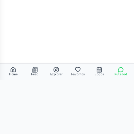
Home
Feed
Explorar
Favoritos
Jogos
Futebot
©
2026
Kmiza27. Todos os direitos reservados.
Termos de Uso
Política de Privacidade