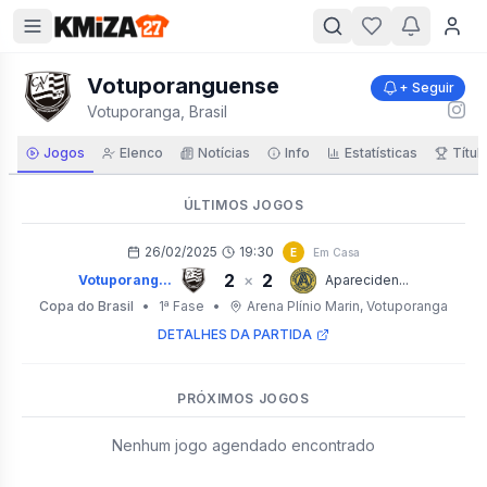
Votuporanguense
+ Seguir
Votuporanga, Brasil
Jogos
Elenco
Notícias
Info
Estatísticas
Títul
ÚLTIMOS JOGOS
26/02/2025
19:30
E
Em Casa
2
2
×
Votuporang...
Apareciden...
Copa do Brasil
•
1ª Fase
•
Arena Plínio Marin
, Votuporanga
DETALHES DA PARTIDA
PRÓXIMOS JOGOS
Nenhum jogo agendado encontrado