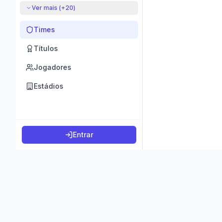
Ver mais (+
20
)
Times
Títulos
Jogadores
Estádios
Entrar
©
2026
K