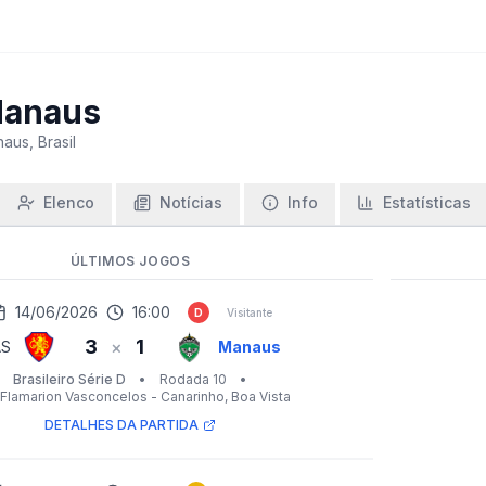
anaus
aus, Brasil
Elenco
Notícias
Info
Estatísticas
ÚLTIMOS JOGOS
14/06/2026
16:00
D
Visitante
3
1
×
AS
Manaus
Brasileiro Série D
•
Rodada 10
•
Flamarion Vasconcelos - Canarinho
, Boa Vista
DETALHES DA PARTIDA