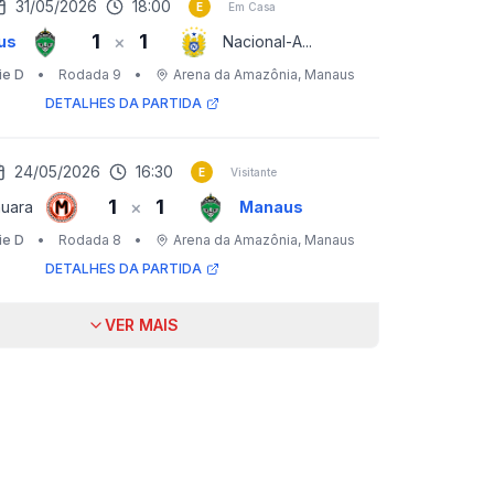
31/05/2026
18:00
E
Em Casa
1
1
×
us
Nacional-A...
ie D
•
Rodada 9
•
Arena da Amazônia
, Manaus
DETALHES DA PARTIDA
24/05/2026
16:30
E
Visitante
1
1
×
uara
Manaus
ie D
•
Rodada 8
•
Arena da Amazônia
, Manaus
DETALHES DA PARTIDA
VER MAIS