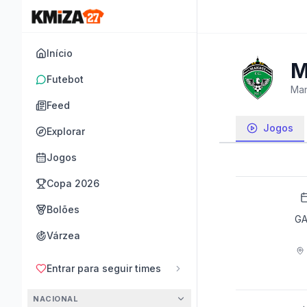
Início
M
Futebot
Man
Feed
Jogos
Explorar
Jogos
Copa 2026
Bolões
G
Várzea
Entrar para seguir times
NACIONAL