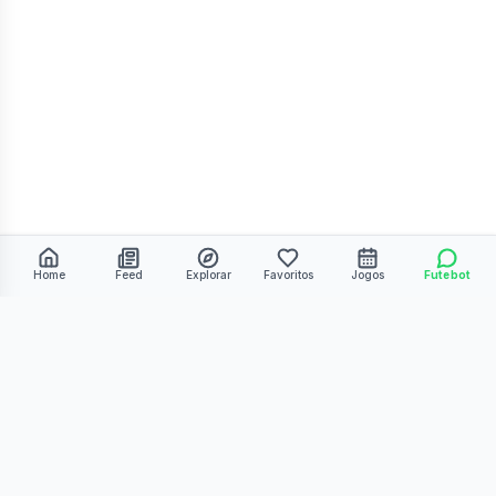
Home
Feed
Explorar
Favoritos
Jogos
Futebot
©
2026
Kmiza27. Todos os direitos reservados.
Termos de Uso
Política de Privacidade