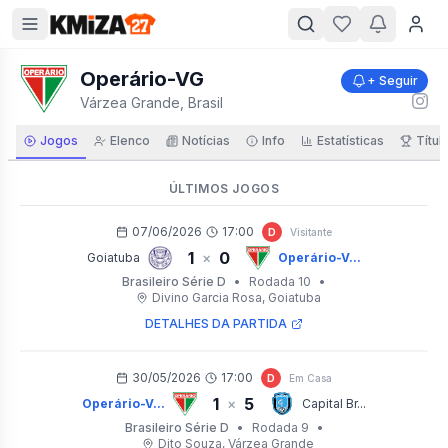
Operário-VG
+ Seguir
Várzea Grande, Brasil
Jogos
Elenco
Notícias
Info
Estatísticas
Títul
ÚLTIMOS JOGOS
07/06/2026
17:00
D
Visitante
1
0
×
Goiatuba
Operário-V...
Brasileiro Série D
•
Rodada 10
•
Divino Garcia Rosa
, Goiatuba
DETALHES DA PARTIDA
30/05/2026
17:00
D
Em Casa
1
5
×
Operário-V...
Capital Br...
Brasileiro Série D
•
Rodada 9
•
Dito Souza
, Várzea Grande