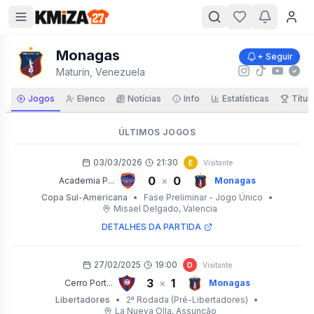
Monagas
+ Seguir
Maturín, Venezuela
Jogos
Elenco
Notícias
Info
Estatísticas
Títul
ÚLTIMOS JOGOS
03/03/2026
21:30
E
Visitante
0
0
×
Academia P...
Monagas
Copa Sul-Americana
•
Fase Preliminar - Jogo Único
•
Misael Delgado
, Valencia
DETALHES DA PARTIDA
27/02/2025
19:00
D
Visitante
3
1
×
Cerro Port...
Monagas
Libertadores
•
2ª Rodada (Pré-Libertadores)
•
La Nueva Olla
, Assunção